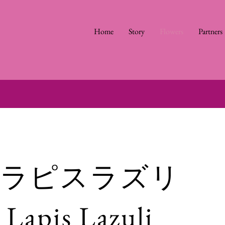
Home
Story
Flowers
Partners
ラピスラズリ
Lapis Lazuli