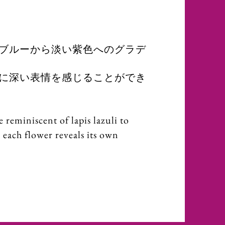
ブルーから
淡い紫色へのグラデ
に深い表情を感じることができ
 reminiscent of lapis lazuli to
 each flower reveals its own