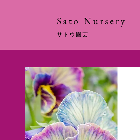
​Sato Nursery
サトウ園芸